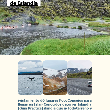
de Islandia
Avistamiento de
6 lugares Poco
Consejos para
Ballenas en Islandia
Conocidos de
recorrer Islandia en
[Guía Práctica]
Islandia que no
Todoterreno y