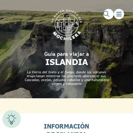
Saltar al contenido principal
Saltar al pie de página
Guía para viajar a
ISLANDIA
La tierra del hielo y el fuego, donde los volcanes
erupcionan mientras los glaciares abarcan el sur.
Cascadas, ovejas, peludos caballos y una naturaleza
virgen y rebosante
INFORMACIÓN