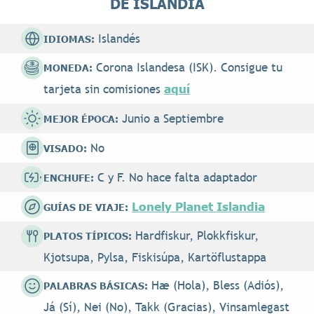
DE ISLANDIA
Islandés
IDIOMAS:
Corona Islandesa (ISK). Consigue tu
MONEDA:
aquí
tarjeta sin comisiones
Junio a Septiembre
MEJOR ÉPOCA:
No
VISADO:
C y F. No hace falta adaptador
ENCHUFE:
Lonely Planet Islandia
GUÍAS DE VIAJE:
Hardfiskur, Plokkfiskur,
PLATOS TÍPICOS:
Kjotsupa, Pylsa, Fiskisúpa, Kartöflustappa
Hæ (Hola), Bless (Adiós),
PALABRAS BÁSICAS:
Já (Sí), Nei (No), Takk (Gracias), Vinsamlegast