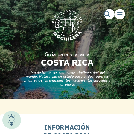
Saltar al contenido principal
Saltar al pie de página
Guía para viajar a
COSTA RICA
Uno de los países con mayor biodiversidad del
mundo. Naturaleza en estado puro e ideal para los
amantes de los animales, los volcanes, las cascadas y
las playas
INFORMACIÓN