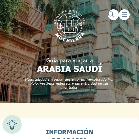
Saltar al contenido principal
Saltar al pie de página
Guía para viajar a
ARABIA SAUDÍ
Hospitalidad sin igual, desierto, un inexplorado Mar
Rojo, vestigios nabateos y autenticidad en sus
montañas
INFORMACIÓN