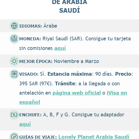
DE ARABIA
SAUDÍ
Árabe
IDIOMAS:
Riyal Saudí (SAR). Consigue tu tarjeta
MONEDA:
aquí
sin comisiones
Noviembre a Marzo
MEJOR ÉPOCA:
Estancia máxima
Precio
Sí.
: 90 días.
:
VISADO:
Trámite
395 SAR (97€).
: a la llegada o con
página web oficial
iVisa en
antelación en
o
español
A, B, F y G. Consigue tu adaptador
ENCHUFE:
aquí
Lonely Planet Arabia Saudí
GUÍAS DE VIAJE: