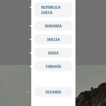
REPÚBLICA
CHECA
RUMANÍA
SUECIA
SUIZA
TURQUÍA
OCEANÍA