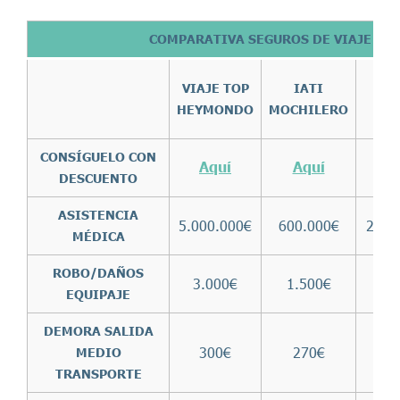
COMPARATIVA SEGUROS DE VIAJE PAR
CAP
VIAJE TOP
IATI
P
HEYMONDO
MOCHILERO
CH
CONSÍGUELO CON
Aquí
Aquí
A
DESCUENTO
ASISTENCIA
5.000.000€
600.000€
2.00
MÉDICA
ROBO/DAÑOS
3.000€
1.500€
2.
EQUIPAJE
DEMORA SALIDA
300€
270€
3
MEDIO
TRANSPORTE