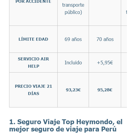
POR ACCIDENTE
transporte
público)
tran
púb
69 años
70 años
Sin 
LÍMITE EDAD
SERVICIO AIR
Incluido
+5,95€
HELP
PRECIO VIAJE 21
93,23€
95,28€
89
DÍAS
1. Seguro Viaje Top Heymondo, el
mejor seguro de viaje para Perú