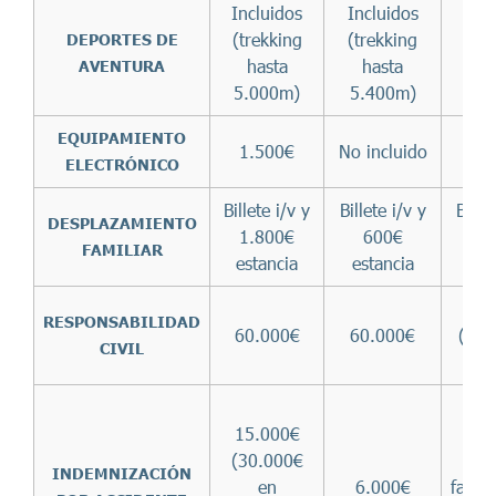
Incluidos
Incluidos
Incl
(trekking
(trekking
(tre
DEPORTES DE
hasta
hasta
ha
AVENTURA
5.000m)
5.400m)
4.0
EQUIPAMIENTO
1.500€
No incluido
1.
ELECTRÓNICO
Billete i/v y
Billete i/v y
Billet
DESPLAZAMIENTO
1.800€
600€
1.
FAMILIAR
estancia
estancia
est
60.
RESPONSABILIDAD
60.000€
60.000€
(fran
CIVIL
15
6.
15.000€
(80
(30.000€
p
INDEMNIZACIÓN
en
6.000€
fallec