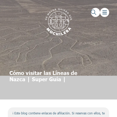
Saltar al contenido principal
Saltar al pie de página
Cómo visitar las Líneas de
Nazca | Super Guía |
ℹ️ Este blog contiene enlaces de afiliación. Si reservas con ellos, te