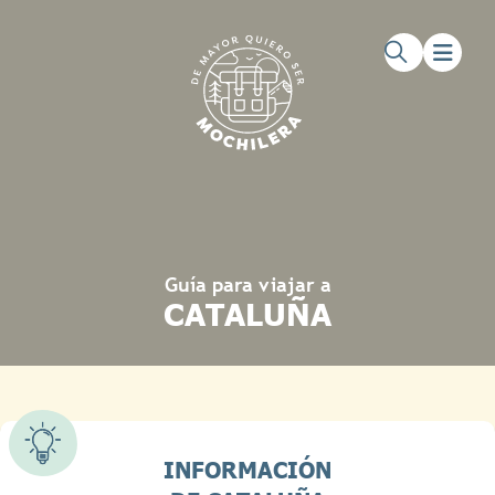
Saltar al contenido principal
Saltar al pie de página
Guía para viajar a
CATALUÑA
INFORMACIÓN