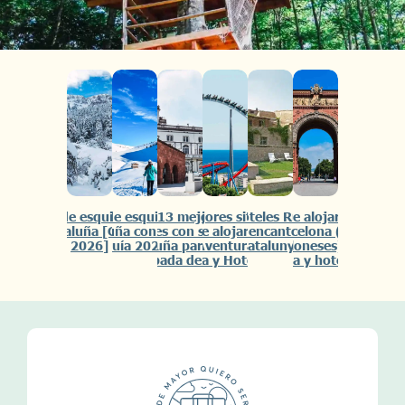
Dónde esquiar en
Dónde esquiar en
Los 13 mejores
Mejores sitios
10 Hoteles Rurales
Donde alojarse en
Cataluña [Guía
Cataluña con niños
hoteles con spa en
donde alojarse en
con encanto en
Barcelona (por
2026]
[Guía 2026]
Cataluña para una
Port Aventura ¡con
Catalunya
barceloneses) ¡Con
escapada de relax
Mapa y Hoteles!
Mapa y hoteles!