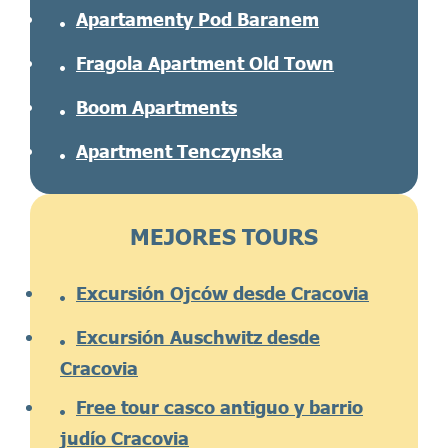
Apartamenty Pod Baranem
Fragola Apartment Old Town
Boom Apartments
Apartment Tenczynska
MEJORES TOURS
Excursión Ojców desde Cracovia
Excursión Auschwitz desde
Cracovia
Free tour casco antiguo y barrio
judío Cracovia