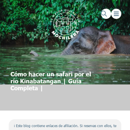
Saltar al contenido principal
Saltar al pie de página
Cómo hacer un safari por el
río Kinabatangan | Guía
Completa |
ℹ️ Este blog contiene enlaces de afiliación. Si reservas con ellos, te