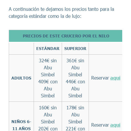
A continuación te dejamos los precios tanto para la
categoría estándar como la de lujo:
PRECIOS DE ESTE CRUCERO POR EL NILO
ESTÁNDAR
SUPERIOR
324€ sin
361€ sin
Abu
Abu
Simbel
Simbel
Reservar
aquí
ADULTOS
409€ con
446€ con
Abu
Abu
Simbel
Simbel
160€ sin
178€ sin
Abu
Abu
Simbel
Simbel
NIÑOS 6-
Reservar
aquí
202€ con
221€ con
11 AÑOS