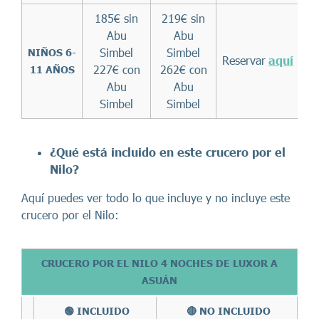
185€ sin
219€ sin
Abu
Abu
Simbel
Simbel
NIÑOS 6-
Reservar
aquí
227€ con
262€ con
11 AÑOS
Abu
Abu
Simbel
Simbel
¿Qué está incluido en este c
rucero por el
Nilo
?
Aquí puedes ver todo lo que incluye y no incluye este
crucero por el Nilo:
CRUCERO POR EL NILO 4 NOCHES DE LUXOR A
ASUÁN
🟢 INCLUIDO
🔴 NO INCLUIDO