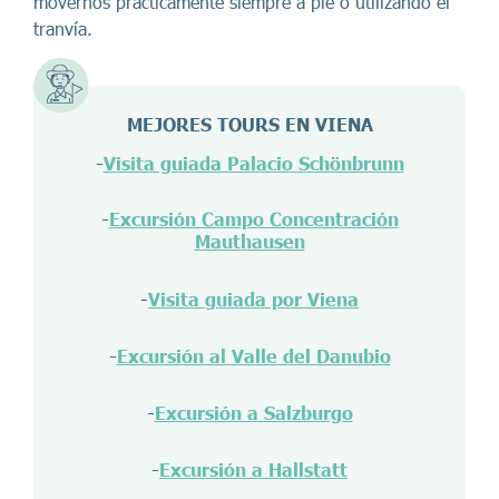
movernos prácticamente siempre a pie o utilizando el
tranvía.
MEJORES TOURS EN VIENA
-
Visita guiada Palacio Schönbrunn
-
Excursión Campo Concentración
Mauthausen
-
Visita guiada por Viena
-
Excursión al Valle del Danubio
-
Excursión a Salzburgo
-
Excursión a Hallstatt