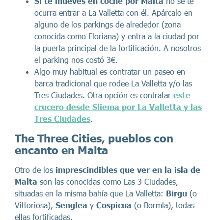
Si te mueves en coche por Malta
no se te
ocurra entrar a La Valletta con él. Apárcalo en
alguno de los parkings de alrededor (zona
conocida como Floriana) y entra a la ciudad por
la puerta principal de la fortificación. A nosotros
el parking nos costó 3€.
Algo muy habitual es contratar un paseo en
barca tradicional que rodee La Valletta y/o las
Tres Ciudades. Otra opción es contratar
este
crucero desde Sliema por La Valletta y las
Tres Ciudades
.
The Three Cities, pueblos con
encanto en Malta
Otro de los
imprescindibles que ver en la isla de
Malta
son las conocidas como Las 3 Ciudades,
situadas en la misma bahía que La Valletta:
Birgu
(o
Vittoriosa),
Senglea
y
Cospicua
(o Bormla), todas
ellas fortificadas.