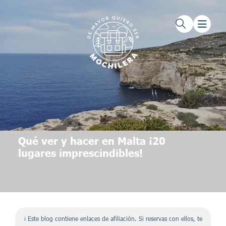
Saltar al contenido principal
Saltar al pie de página
Qué ver y hacer en Malta ¡20
lugares imprescindibles!
ℹ️ Este blog contiene enlaces de afiliación. Si reservas con ellos, te