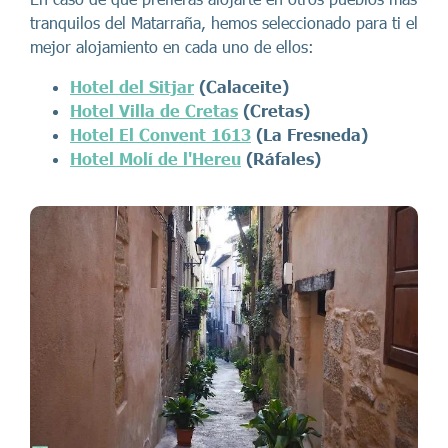
tranquilos del Matarraña, hemos seleccionado para ti el
mejor alojamiento en cada uno de ellos:
Hotel del Sitjar
(Calaceite)
Hotel Villa de Cretas
(Cretas)
Hotel El Convent 1613
(La Fresneda)
Hotel Molí de l'Hereu
(Ráfales)