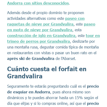
Andorra con sitios desconocidos
.
Además desde el propio dominio te proponen
actividades alternativas como este
paseo con
raquetas de nieve por Grandvalira
, este
paseo
en moto de nieve por Grandvalira
, esta
construcción de iglú en Grandvalira
, este
tour en
trineo de perros por Grandvalira
, deslizarte por
una montaña rusa, degustar comida típica de montaña
en restaurantes con vistas o pasar un buen rato en el
aprés ski de Grandvalira
de l'Abarset.
Cuánto cuesta el forfait en
Grandvalira
Seguramente te estarás preguntando cuál es el
precio
de esquiar en Andorra
, pues ahora mismo son
dinámicos y te puedes ahorrar hasta un 15% según el
día que elijas y si lo compras online, así que el
precio