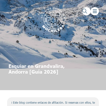
Saltar al contenido principal
Saltar al pie de página
Esquiar en Grandvalira,
Andorra [Guía 2026]
ℹ️ Este blog contiene enlaces de afiliación. Si reservas con ellos, te