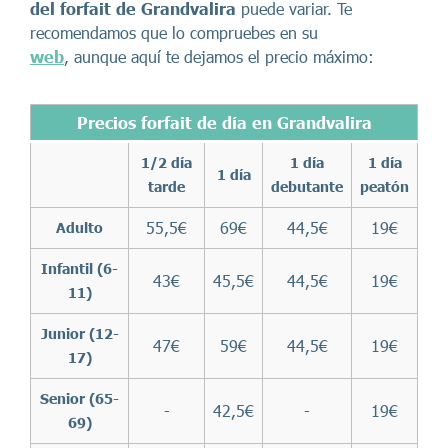
del forfait de Grandvalira
puede variar. Te
recomendamos que lo compruebes en su
web
, aunque aquí te dejamos el precio máximo:
Precios forfait de día en Grandvalira
1/2 día
1 día
1 día
1 día
tarde
debutante
peatón
55,5€
69€
44,5€
19€
Adulto
Infantil (6-
43€
45,5€
44,5€
19€
11)
Junior (12-
47€
59€
44,5€
19€
17)
Senior (65-
-
42,5€
-
19€
69)